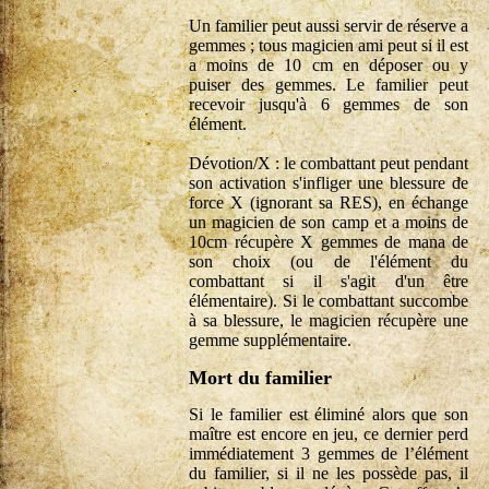
Un familier peut aussi servir de réserve a
gemmes ; tous magicien ami peut si il est
a moins de 10 cm en déposer ou y
puiser des gemmes. Le familier peut
recevoir jusqu'à 6 gemmes de son
élément.
Dévotion/X : le combattant peut pendant
son activation s'infliger une blessure de
force X (ignorant sa RES), en échange
un magicien de son camp et a moins de
10cm récupère X gemmes de mana de
son choix (ou de l'élément du
combattant si il s'agit d'un être
élémentaire). Si le combattant succombe
à sa blessure, le magicien récupère une
gemme supplémentaire.
Mort du familier
Si le familier est éliminé alors que son
maître est encore en jeu, ce dernier perd
immédiatement 3 gemmes de l’élément
du familier, si il ne les possède pas, il