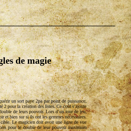
gles de magie
uérir un sort paye 2pa par point de puissance,
2 pour la création des listes. Ce coût s’ajoute
double de leurs pouvoir. Lors d’un tour de jeu,
ir et bien sur si ils ont les gemmes nécessaires.
ible. Le magicien doit avoir une ligne de vue
 sorts pour le double de leur pouvoir maximum