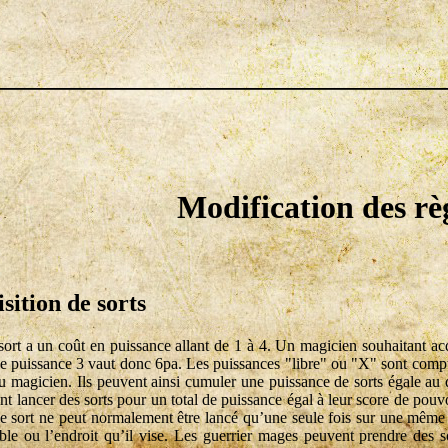
Modification des rè
sition de sorts
ort a un coût en puissance allant de 1 à 4. Un magicien souhaitant acq
de puissance 3 vaut donc 6pa. Les puissances "libre" ou "X" sont compté 
du magicien. Ils peuvent ainsi cumuler une puissance de sorts égale au 
nt lancer des sorts pour un total de puissance égal à leur score de pouvo
sort ne peut normalement être lancé qu’une seule fois sur une même c
ible ou l’endroit qu’il vise. Les guerrier mages peuvent prendre des