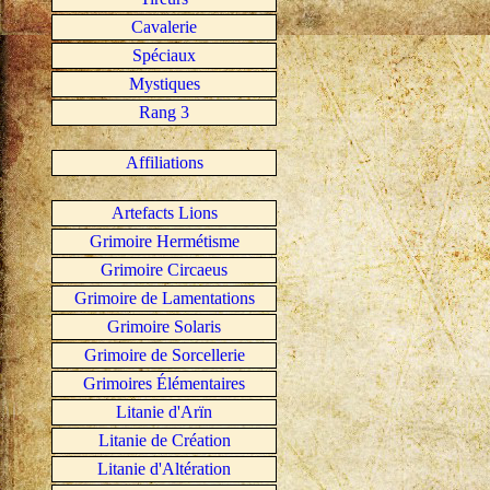
Cavalerie
Spéciaux
Mystiques
Rang 3
Affiliations
Artefacts Lions
Grimoire Hermétisme
Grimoire Circaeus
Grimoire de Lamentations
Grimoire Solaris
Grimoire de Sorcellerie
Grimoires Élémentaires
Litanie d'Arïn
Litanie de Création
Litanie d'Altération