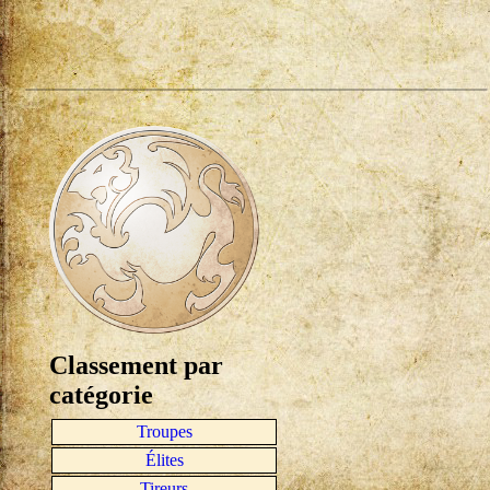
Classement par
catégorie
Troupes
Élites
Tireurs