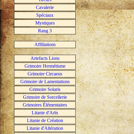
Cavalerie
Spéciaux
Mystiques
Rang 3
Affiliations
Artefacts Lions
Grimoire Hermétisme
Grimoire Circaeus
Grimoire de Lamentations
Grimoire Solaris
Grimoire de Sorcellerie
Grimoires Élémentaires
Litanie d'Arïn
Litanie de Création
Litanie d'Altération