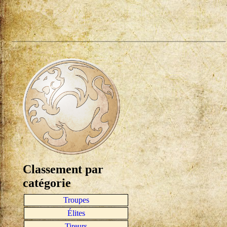
Classement par
catégorie
Troupes
Élites
Tireurs