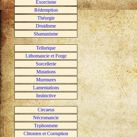
Exorcisme
Rédemption
Théurgie
Druidisme
Shamanisme
Tellurique
Lithomancie et Forge
Sorcellerie
Mutations
Murmures
Lamentations
Instinctive
Circaeus
Nécromancie
Typhonisme
Chtonien et Corruption