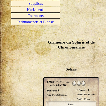
Supplices
Hurlements
Tourments
Technomancie et Biopsie
Grimoire du Solaris et de
Chronomancie
Solaris