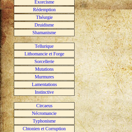
Exorcisme
Rédemption
Théurgie
Druidisme
Shamanisme
Tellurique
Lithomancie et Forge
Sorcellerie
Mutations
Murmures
Lamentations
Instinctive
Circaeus
Nécromancie
Typhonisme
Chtonien et Corruption