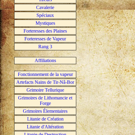
Cavalerie
Spéciaux
Mystiques
Forteresses des Plaines
Forteresses de Vapeur
Rang 3
Affiliations
Fonctionnement de la vapeur
Artefacts Nains de Tir-Nâ-Bor
Grimoire Tellurique
Grimoires de Lithomancie et
Forge
Grimoires Élementaires
Litanie de Création
Litanie d'Altération
Litanie de Destruction