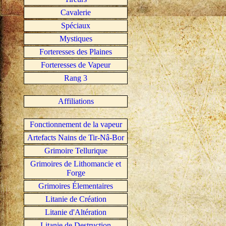
Cavalerie
Spéciaux
Mystiques
Forteresses des Plaines
Forteresses de Vapeur
Rang 3
Affiliations
Fonctionnement de la vapeur
Artefacts Nains de Tir-Nâ-Bor
Grimoire Tellurique
Grimoires de Lithomancie et
Forge
Grimoires Élementaires
Litanie de Création
Litanie d'Altération
Litanie de Destruction